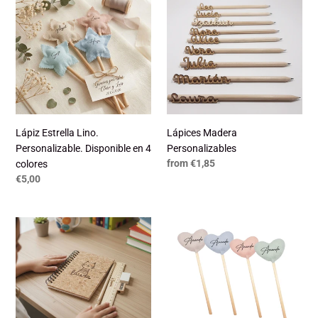
c
Lápiz
Lápices
Estrella
Madera
t
Lino.
Personalizables
i
Personalizable.
Disponible
o
en
n
4
colores
:
Lápiz Estrella Lino.
Lápices Madera
Personalizable. Disponible en 4
Personalizables
Regular
from €1,85
colores
price
Regular
€5,00
price
Libreta
Lápiz
Corcho
Corazón
+
Personalizable
Kit
Lino
de
(disponible
Escritura
en