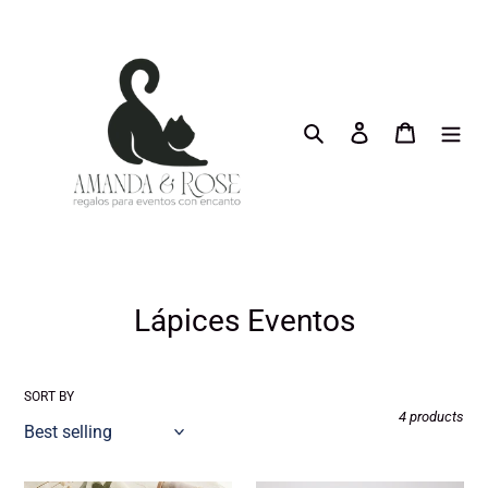
Skip
to
content
Search
Log in
Cart
C
Lápices Eventos
o
l
SORT BY
4 products
l
e