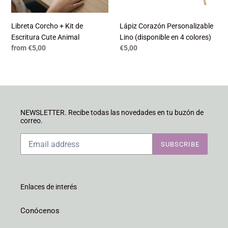
Cute
4
Animal
colores)
Libreta Corcho + Kit de
Lápiz Corazón Personalizable
Escritura Cute Animal
Lino (disponible en 4 colores)
Regular
from €5,00
Regular
€5,00
price
price
NEWSLETTER. Recibe todas las novedades en tu buzón de
correo.
SUBSCRIBE
Enlaces de interés
Conócenos