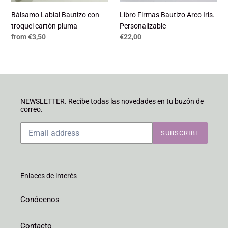
Bálsamo Labial Bautizo con
Libro Firmas Bautizo Arco Iris.
troquel cartón pluma
Personalizable
Regular
from €3,50
Regular
€22,00
price
price
NEWSLETTER. Recibe todas las novedades en tu buzón de
correo.
SUBSCRIBE
Enlaces de interés
Conócenos
Contacto