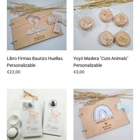
c
Libro
Yoyó
Firmas
Madera
t
Bautizo
"Cute
i
Huellas.
Animals"
Personalizable
Personalizable
o
n
:
Libro Firmas Bautizo Huellas.
Yoyó Madera "Cute Animals"
Personalizable
Personalizable
Regular
€22,00
Regular
€3,00
price
price
Bálsamo
Libro
Labial
Firmas
Bautizo
Bautizo
con
Arco
troquel
Iris.
cartón
Personalizable
pluma