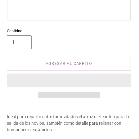
Cantidad
AGREGAR AL CARRITO
Agregando
el
Ideal para repartir entre tus invitados el arroz o el confeti para la
producto
salida de los novios. También como detalle para rellenar con
a
bombones o caramelos.
tu