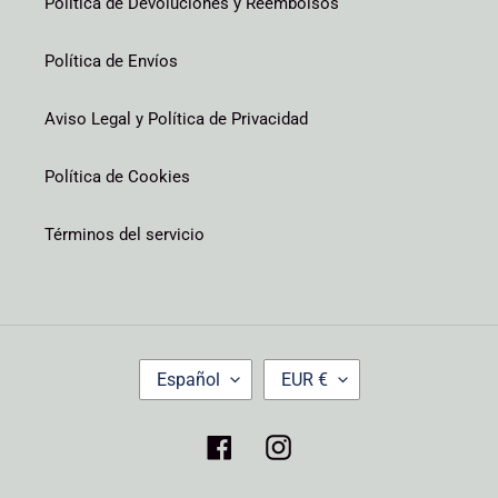
Política de Devoluciones y Reembolsos
Política de Envíos
Aviso Legal y Política de Privacidad
Política de Cookies
Términos del servicio
I
M
Español
EUR €
D
O
I
N
O
E
Facebook
Instagram
M
D
A
A