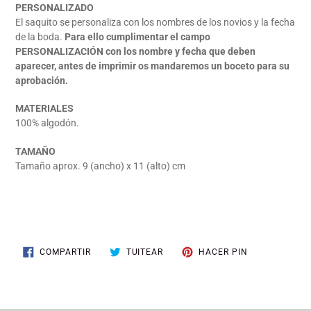
carrito
PERSONALIZADO
de
El saquito se personaliza con los nombres de los novios y la fecha
compra
de la boda.
Para ello cumplimentar el campo
PERSONALIZACIÓN con los nombre y fecha que deben
aparecer, antes de imprimir os mandaremos un boceto para su
aprobación.
MATERIALES
100% algodón.
TAMAÑO
Tamaño aprox. 9 (ancho) x 11 (alto) cm
COMPARTIR
TUITEAR
PINEAR
COMPARTIR
TUITEAR
HACER PIN
EN
EN
EN
FACEBOOK
TWITTER
PINTEREST