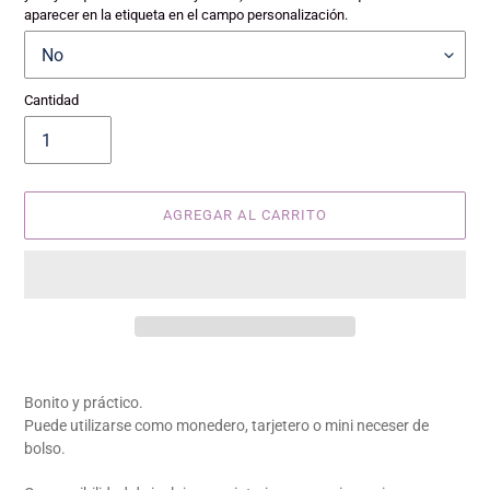
aparecer en la etiqueta en el campo personalización.
Cantidad
AGREGAR AL CARRITO
Agregando
el
Bonito y práctico.
producto
Puede utilizarse como monedero, tarjetero o mini neceser de
a
bolso.
tu
carrito