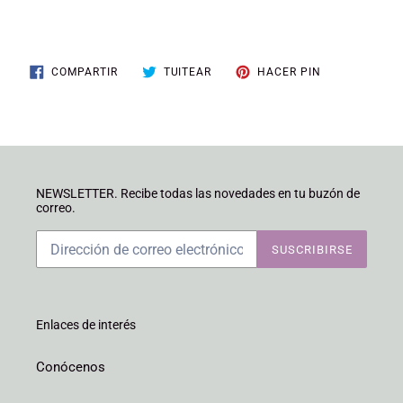
COMPARTIR
TUITEAR
PINEAR
COMPARTIR
TUITEAR
HACER PIN
EN
EN
EN
FACEBOOK
TWITTER
PINTEREST
NEWSLETTER. Recibe todas las novedades en tu buzón de
correo.
SUSCRIBIRSE
Enlaces de interés
Conócenos