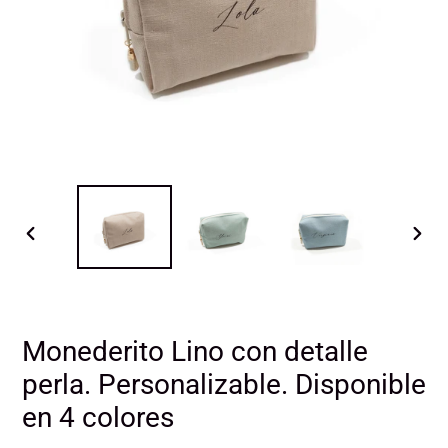
ANTERIOR
SIGU
DIAPOSITIVA
DIAP
Monederito Lino con detalle
perla. Personalizable. Disponible
en 4 colores