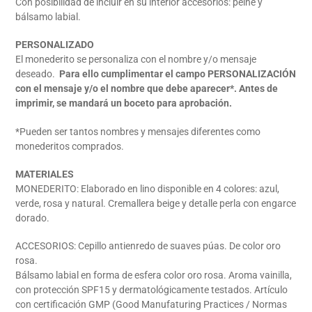
Con posibilidad de incluir en su interior accesorios: peine y
de
bálsamo labial.
compra
PERSONALIZADO
El monederito se personaliza con el nombre y/o mensaje
deseado.
Para ello cumplimentar el campo PERSONALIZACIÓN
con el mensaje y/o el nombre que debe aparecer*. Antes de
imprimir, se mandará un boceto para aprobación.
*Pueden ser tantos nombres y mensajes diferentes como
monederitos comprados.
MATERIALES
MONEDERITO: Elaborado en lino disponible en 4 colores: azul,
verde, rosa y natural. Cremallera beige y detalle perla con engarce
dorado.
ACCESORIOS:
Cepillo antienredo de suaves púas. De color oro
rosa.
Bálsamo labial en forma de esfera color oro rosa. Aroma vainilla,
con protección SPF15 y dermatológicamente testados.
Artículo
con certificación GMP (Good Manufaturing Practices / Normas