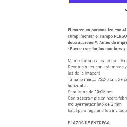
M
Agregando
el
El marco se personaliza con e
producto
cumplimentar el campo PERSO
a
debe aparecer*. Antes de impr
tu
*Pueden ser tantos nombres y
carrito
de
Marco forrado a mano con lino c
compra
Decoraciones con estambres y 
las de la imagen)
Tamaño marco 25x20 cm. Se pue
horizontal.
Para fotos de 10x15 cm.
Con trasera y pie en negro fab
Incluye metacrilato de 2 mm.
Ideal para regalar a los invita
PLAZOS DE ENTREGA