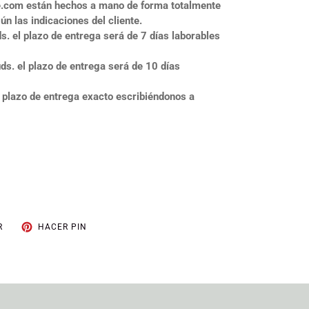
.com están hechos a mano de forma totalmente
n las indicaciones del cliente.
s. el plazo de entrega será de 7 días laborables
ds. el plazo de entrega será de 10 días
 plazo de entrega exacto escribiéndonos a
TUITEAR
PINEAR
R
HACER PIN
EN
EN
TWITTER
PINTEREST