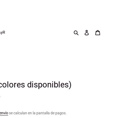
Buscar
Ingresar
Carrito
AyR
colores disponibles)
.
envío
se calculan en la pantalla de pagos.