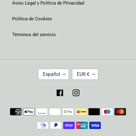
Aviso Legal y Política de Privacidad
Política de Cookies
Términos del servicio
I
M
Español
EUR €
D
O
I
N
O
E
Facebook
Instagram
M
D
A
A
Métodos
de
pago