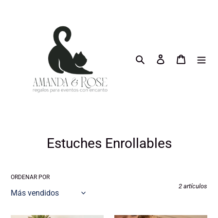
Ir
directamente
al
contenido
Buscar
Ingresar
Carrito
C
Estuches Enrollables
o
l
ORDENAR POR
2 artículos
e
c