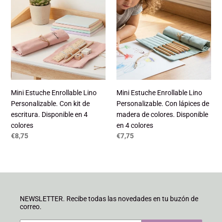
c
Mini
Mini
Estuche
Estuche
i
Enrollable
Enrollable
ó
Lino
Lino
Personalizable.
Personalizable.
n
Con
Con
:
kit
lápices
de
de
escritura.
madera
Mini Estuche Enrollable Lino
Mini Estuche Enrollable Lino
Disponible
de
Personalizable. Con kit de
Personalizable. Con lápices de
en
colores.
escritura. Disponible en 4
madera de colores. Disponible
4
Disponible
colores
en 4 colores
colores
en
Precio
€8,75
Precio
€7,75
4
habitual
habitual
colores
NEWSLETTER. Recibe todas las novedades en tu buzón de
correo.